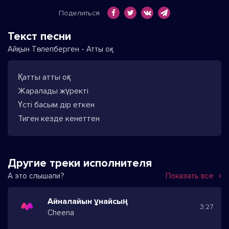
Поделиться
Текст песни
Айқын Төлепберген - Атты оқ
Қатты атты оқ
Жаралады жүректі
Үсті басым дір еткен
Тиген кезде кенеттен
Другие треки исполнителя
А это слышали?
Показать все
Айналайын ұнайсың
3:27
Cheena