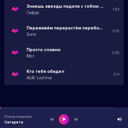
Знаешь звезды падали с тобою рядом
1:53
Гафур
Переживём перерастём переболеем
3:10
Suno
Просто сложно
2:55
Мот
Кто тебя обидел
3:11
ALIB, Lustova
Плеер загружен
Сигарета