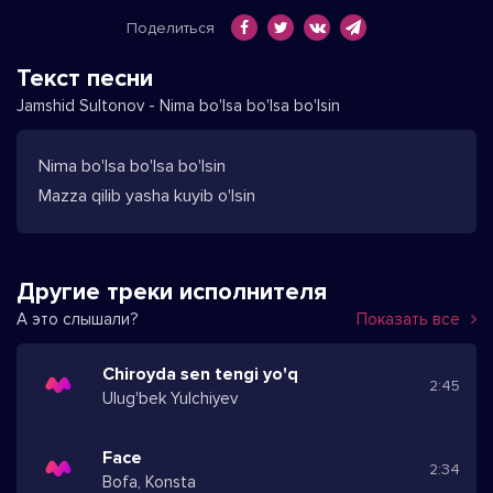
Поделиться
Текст песни
Jamshid Sultonov - Nima bo'lsa bo'lsa bo'lsin
Nima bo'lsa bo'lsa bo'lsin
Mazza qilib yasha kuyib o'lsin
Другие треки исполнителя
А это слышали?
Показать все
Chiroyda sen tengi yo'q
2:45
Ulug'bek Yulchiyev
Face
2:34
Bofa, Konsta