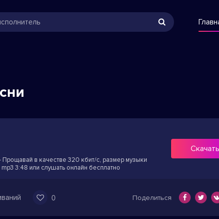
Главн
есни
̆
Скачат
- Прощавай в качестве 320 кбит/с, размер музыки
 mp3 3:48 или слушать онлайн бесплатно
иваний
0
Поделиться