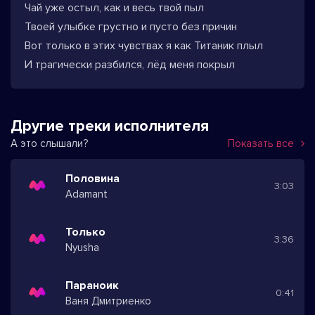
Чай уже остыл, как и весь твой пыл
Твоей улыбке грустно и пусто без причин
Вот только в этих чувствах я как Титаник плыл
И трагически разбился, лёд меня покрыл
Другие треки исполнителя
А это слышали?
Показать все
Половина
3:03
Adamant
Только
3:36
Nyusha
Параноик
0:41
Ваня Дмитриенко