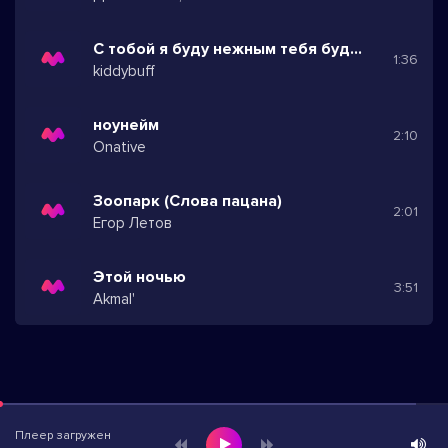
С тобой я буду нежным тебя буду любить
1:36
kiddybuff
ноунейм
2:10
Onative
Зоопарк (Слова пацана)
2:01
Егор Летов
Этой ночью
3:51
Akmal'
Плеер загружен