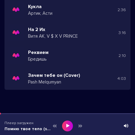
Кукла
2:36
Артик, Асти
На 2 Их
3:16
Витя АК, V $ X V PRiNCE
Реквием
2:10
Бредишь
Зачем тебе он (Cover)
4:03
Pash Melqumyan
Плеер загружен
Помню твое тело (speed up)