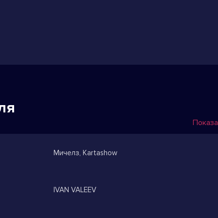
ля
Показа
Мичелз, Kartashow
IVAN VALEEV