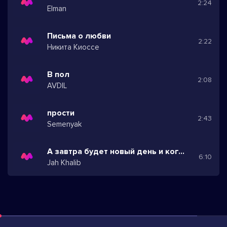
2:24
Elman
Письма о любви
2:22
Никита Киоссе
В пол
2:08
AVDIL
прости
2:43
Semenyak
А завтра будет новый день и когда мы встретимся
6:10
Jah Khalib