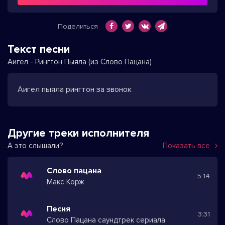
Поделиться
Текст песни
Аигел - Рингтон Пыяла (из Слово Пацана)
Аигел пыяла рингтон за звонок
Другие треки исполнителя
А это слышали?
Показать все
Слово пацана
5:14
Макс Корж
Песня
3:31
Слово Пацана саундтрек сериала