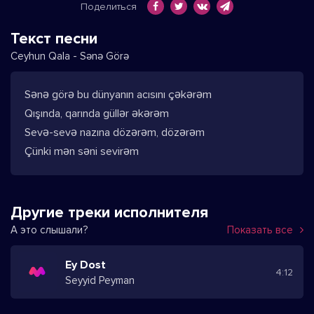
Поделиться
Текст песни
Ceyhun Qala - Sənə Görə
Sənə görə bu dünyanın acısını çəkərəm
Qışında, qarında güllər əkərəm
Sevə-sevə nazına dözərəm, dözərəm
Çünki mən səni sevirəm
Другие треки исполнителя
А это слышали?
Показать все
Ey Dost
4:12
Seyyid Peyman