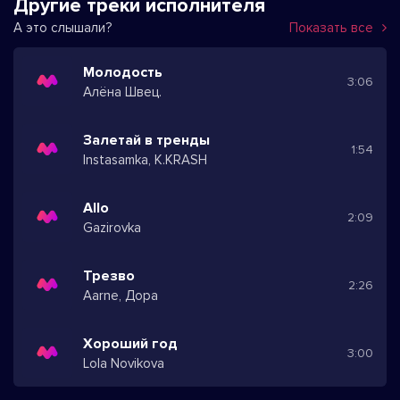
Другие треки исполнителя
А это слышали?
Показать все
Молодость
3:06
Алёна Швец.
Залетай в тренды
1:54
Instasamka, K.KRASH
Allo
2:09
Gazirovka
Трезво
2:26
Aarne, Дора
Хороший год
3:00
Lola Novikova