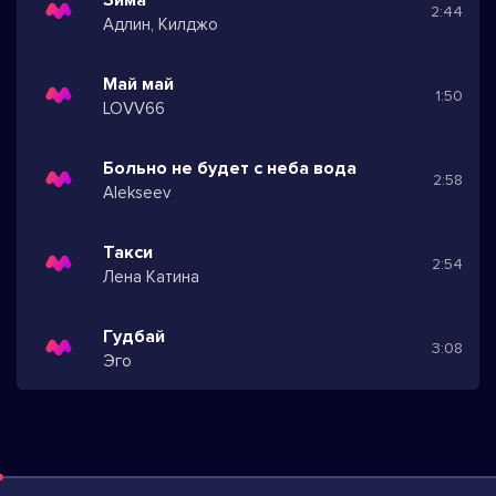
2:44
Адлин, Килджо
Май май
1:50
LOVV66
Больно не будет с неба вода
2:58
Alekseev
Такси
2:54
Лена Катина
Гудбай
3:08
Эго