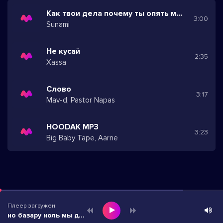
Как твои дела почему ты опять молчишь
3:00
Sunami
Не кусай
2:35
Xassa
Слово
3:17
Mav-d, Pastor Napas
HOODAK MP3
3:23
Big Baby Tape, Aarne
Плеер загружен
но базару ноль мы держим контроль