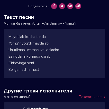
Поделиться
Текст песни
Munisa Rizayeva, Yorqinxo'ja Umarov - Yomg'ir
Maydalab kecha tunda
Yomg'ir yog'di maydalab
Unutilmas uchrashuvni esladim
Esingdami ko'zinga qarab
Chiroyinga seni
Bo'lgan edim mast
Другие треки исполнителя
А это слышали?
Показать все
Guli qarab tur