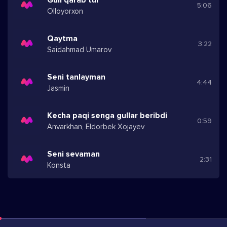
5:06
Olloyorxon
Qaytma
3:22
Saidahmad Umarov
Seni tanlayman
4:44
Jasmin
Kecha paqi senga gullar beribdi
0:59
Anvarkhan, Eldorbek Xojayev
Seni sevaman
2:31
Konsta