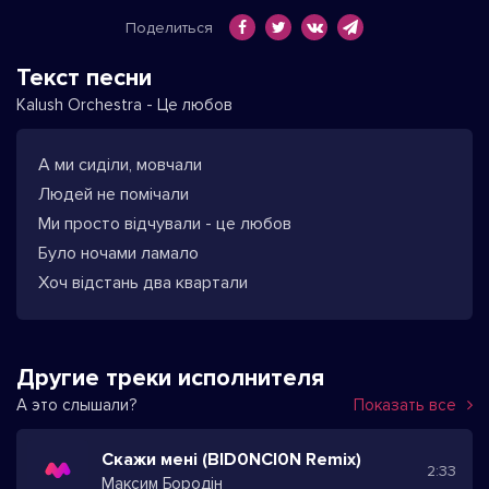
Поделиться
Текст песни
Kalush Orchestra - Це любов
А ми сиділи, мовчали
Людей не помічали
Ми просто відчували - це любов
Було ночами ламало
Хоч відстань два квартали
Другие треки исполнителя
А это слышали?
Показать все
Скажи мені (BID0NCI0N Remix)
2:33
Максим Бородін