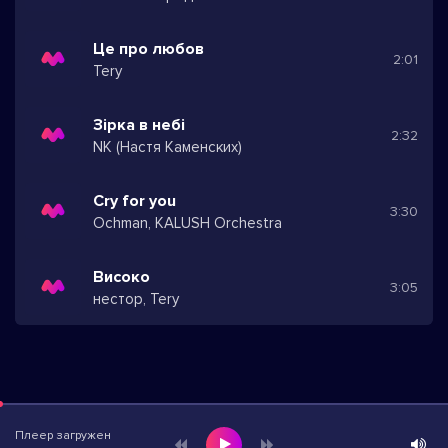
Це про любов
2:01
Tery
Зірка в небі
2:32
NK (Настя Каменских)
Cry for you
3:30
Ochman, KALUSH Orchestra
Високо
3:05
нестор, Tery
Плеер загружен