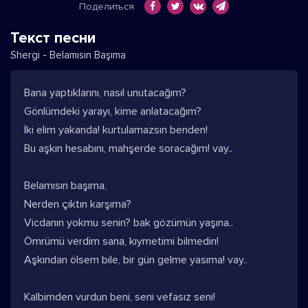
Поделиться
Текст песни
Shergi - Belamısın Başıma
Bana yaptıklarını, nasıl unutacağım?
Gönlümdeki yarayı, kime anlatacağım?
İki elim yakanda! kurtulamazsın benden!
Bu aşkın hesabını, mahşerde soracağım! vay..
Belamısın başıma,
Nerden çıktın karşıma?
Vicdanın yokmu senin? bak gözümün yaşına..
Ömrümü verdim sana, kıymetimi bilmedin!
Aşkından ölsem bile, bir gün gelme yasıma! vay..
Kalbimden vurdun beni, seni vefasız seni!