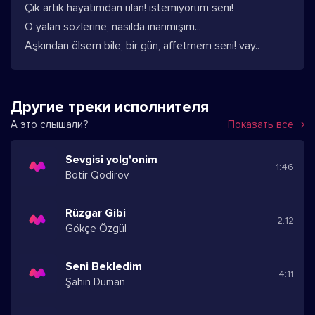
Çık artık hayatımdan ulan! istemiyorum seni!
O yalan sözlerine, nasılda inanmışım...
Aşkından ölsem bile, bir gün, affetmem seni! vay..
Другие треки исполнителя
А это слышали?
Показать все
Sevgisi yolg'onim
1:46
Botir Qodirov
Rüzgar Gibi
2:12
Gökçe Özgül
Seni Bekledim
4:11
Şahin Duman