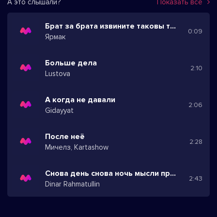
А это слышали?
Показать все
Брат за брата извините таковы традиции
0:09
Ярмак
Больше дела
2:10
Lustova
А когда не давали
2:06
Gidayyat
После неё
2:28
Мичелз, Kartashow
Снова день снова ночь мысли прочь в эту ночь
2:43
Dinar Rahmatullin