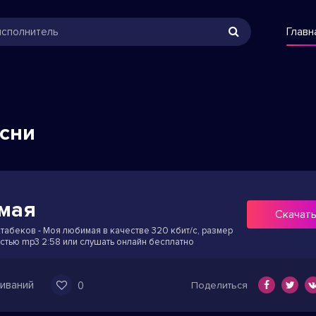
Главн
есни
мая
Скачат
табеков - Моя любимая в качестве 320 кбит/с, размер
стью mp3 2:58 или слушать онлайн бесплатно
иваний
0
Поделиться