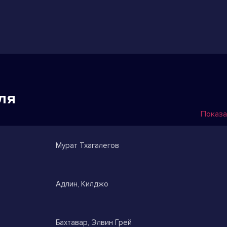
ля
Показа
Мурат Тхагалегов
Адлин, Килджо
Бахтавар, Элвин Грей