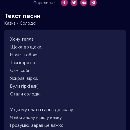
Поделиться
Текст песни
Kazka - Солодкі
Хочу тепла,
Щока до щоки.
Ночі з тобою
Такі короткі.
Самі собі
Яскраві зірки.
Були гіркі (ми),
Стали солодкі.
У цьому платті гарна до сказу,
Я ніби знову вірю у казку.
І розумію, зараз це важко,