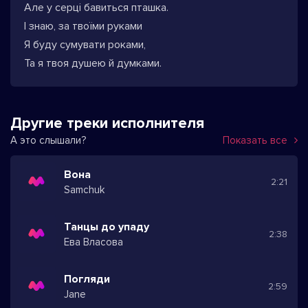
Але у серці бавиться пташка.
І знаю, за твоїми руками
Я буду сумувати роками,
Та я твоя душею й думками.
Другие треки исполнителя
А это слышали?
Показать все
Вона
2:21
Samchuk
Танцы до упаду
2:38
Ева Власова
Погляди
2:59
Jane