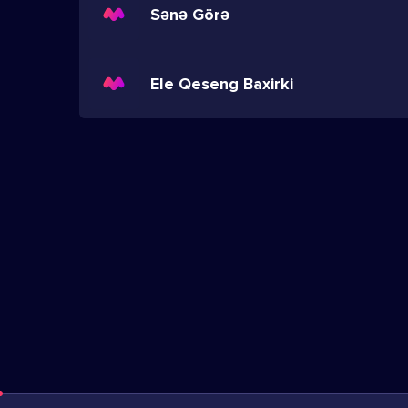
Sənə Görə
Ele Qeseng Baxirki