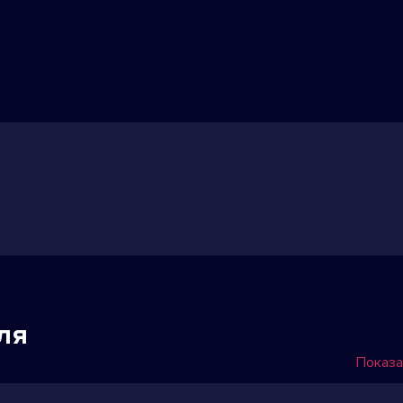
ля
Показа