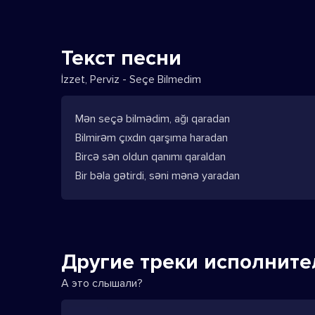
Текст песни
İzzet, Perviz - Seçe Bilmedim
Mən seçə bilmədim, ağı qaradan
Bilmirəm çıxdın qarşıma haradan
Bircə sən oldun qanımı qaraldan
Bir bəla gətirdi, səni mənə yaradan
Другие треки исполните
А это слышали?