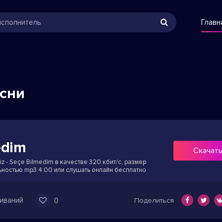
Главн
есни
edim
Скачат
viz - Seçe Bilmedim в качестве 320 кбит/с, размер
ьностью mp3 4:00 или слушать онлайн бесплатно
иваний
0
Поделиться