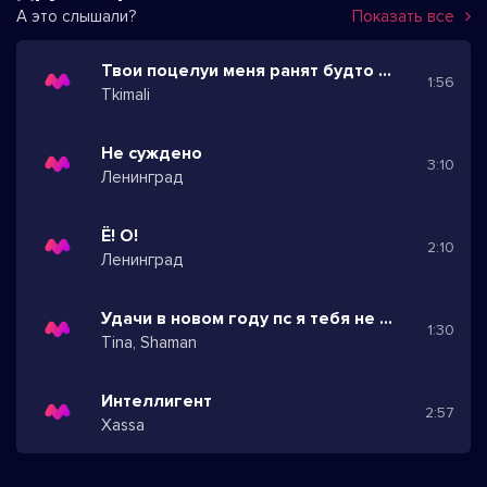
А это слышали?
Показать все
Твои поцелуи меня ранят будто пули
1:56
Tkimali
Не суждено
3:10
Ленинград
Ё! О!
2:10
Ленинград
Удачи в новом году пс я тебя не люблю
1:30
Tina, Shaman
Интеллигент
2:57
Xassa