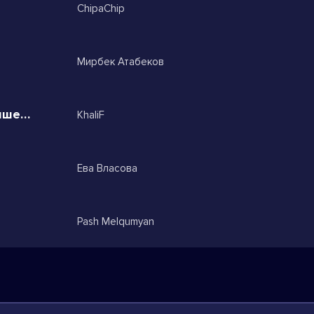
ChipaChip
Мирбек Атабеков
у меня в голове лишь одна я лишен разума из за тебя
KhaliF
Ева Власова
Pash Melqumyan