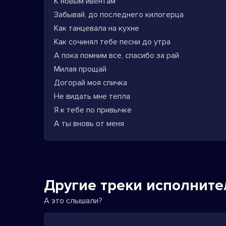
К новым ивентам
Забывай, до последнего килогерца
Как танцевала на кухне
Как сочинял тебе песни до утра
А пока помним все, спасибо за рай
Милая прощай
Догорай моя спичка
Не видать мне тепла
Я к тебе по привычке
А ты вновь от меня
Другие треки исполните
А это слышали?