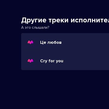
Другие треки исполните
А это слышали?
Це любов
Cry for you