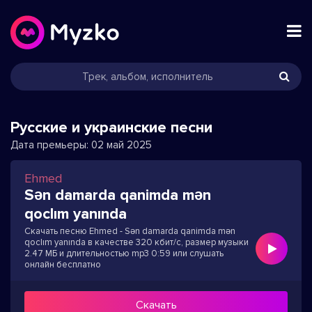
Русские и украинские песни
Дата премьеры:
02 май 2025
Ehmed
Sən damarda qanimda mən
qoclım yanında
Скачать песню Ehmed - Sən damarda qanimda mən
qoclım yanında в качестве 320 кбит/с, размер музыки
2.47 МБ и длительностью mp3 0:59 или слушать
онлайн бесплатно
Скачать