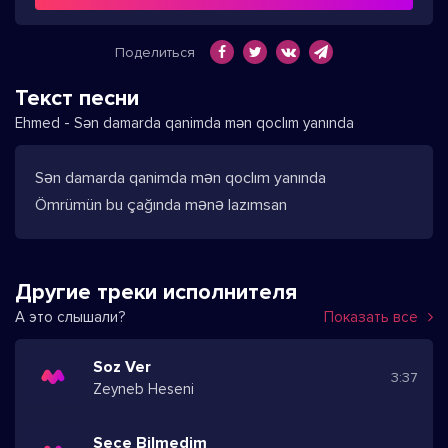
Поделиться
Текст песни
Ehmed - Sən damarda qanimda mən qoclım yanında
Sən damarda qanimda mən qoclım yanında
Ömrümün bu çağında mənə lazımsan
Другие треки исполнителя
А это слышали?
Показать все
Soz Ver
3:37
Zeyneb Heseni
Seçe Bilmedim