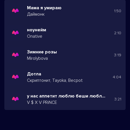
Мама я умираю
1:50
Даймонк
ноунейм
2:10
Onative
Зимние розы
3:19
Mirolybova
Дотла
4:04
Скриптонит, Tayoka, Becpot
у нас аппетит люблю беши люблю плов
3:21
V $ X V PRiNCE