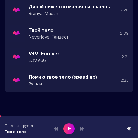
Давай ниже тон малая ты знаешь
2:20
Branya, Macan
Твоё тело
2:39
Neverlove, Ганвест
V+V=Forever
2:21
LOVV66
Помню твое тело (speed up)
2:23
Эллаи
Плеер загружен
Твое тело