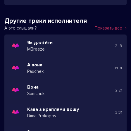
Другие треки исполнителя
А это слышали?
Показать все
Як далі йти
2:19
MBreeze
А вона
1:04
Pauchek
Вона
2:21
Samchuk
Кава з краплями дощу
2:31
Dima Prokopov