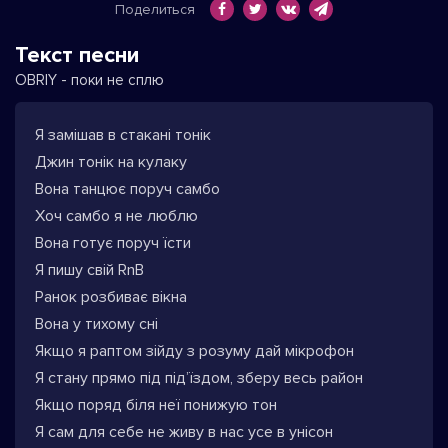
Поделиться
Текст песни
OBRIY - поки не сплю
Я замішав в стакані тонік
Джин тонік на кулаку
Вона танцює поруч самбо
Хоч самбо я не люблю
Вона готує поруч їсти
Я пишу свій RnB
Ранок розбиває вікна
Вона у тихому сні
Якщо я раптом зійду з розуму дай мікрофон
Я стану прямо під під’їздом, зберу весь район
Якщо поряд біля неї понижую тон
Я сам для себе не живу в нас усе в унісон