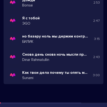
2:53
Bonsai
Я с тобой
2:47
ЭGO
но базару ноль мы держим контроль
3:15
БИЛИК
Снова день снова ночь мысли прочь в эту ночь
2:43
Dinar Rahmatullin
Как твои дела почему ты опять молчишь
3:00
Sunami