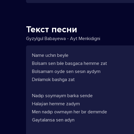
Текст песни
Gyzylgul Babayewa - Ayt Menkidigni
Name uchın beyle
Bolsam sen bıle basgaca hemme zat
Bolsamam oyde sen sesın aydym
Dınlamok bashga zat
Nadıp soymayım barka sende
Halaýan hemme zadym
Men nadıp owmayın her bır demımde
Gaytalansa sen adyn