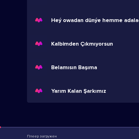
Kalbimden Çıkmıyorsun
Belamısın Başıma
Yarım Kalan Şarkımız
Плеер загружен