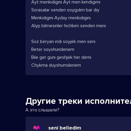
Ayt menkıdıgını Ayt men kımdıgımı
Sorasalar senden soygulım bar dıy
Menkıdıgını Ayday menkıdıgını
Alyp bılmesınler hıchkım senden menı
Soz beryan ındı soyjek men senı
Beter soyshundenem
Bıle ger gunı geshjek her demı
Chykma duyshumdenem
Другие треки исполните
А это слышали?
seni belledim