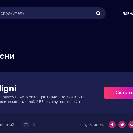
Главн
есни
a
igni
Скачат
abayewa - Ayt Menkidigni в качестве 320 кбит/с,
 длительностью mp3 2:53 или слушать онлайн
иваний
0
Поделиться