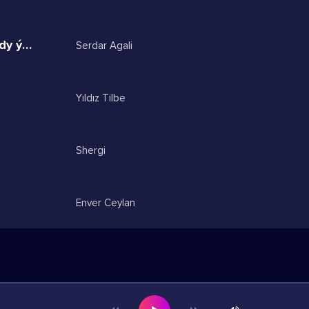
Heý owadan dünýe hemme adalady ýuwudan dünýe
Serdar Agali
Yıldız Tilbe
Shergi
Enver Ceylan