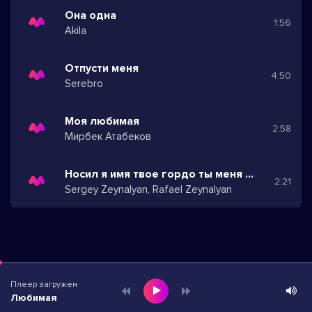
Она одна
1:56
Akila
Отпусти меня
4:50
Serebro
Моя любимая
2:58
Мирбек Атабеков
Носил я имя твое гордо ты меня прости
2:21
Sergey Zeynalyan, Rafael Zeynalyan
Плеер загружен
Любимая