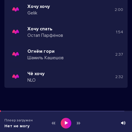
Хочу хочу
2:00
Gelik
Хочу спать
1:54
Остап Парфёнов
Огнём гори
2:37
Шамиль Кашешов
Чё хочу
2:32
NLO
Плеер загружен
Нет не могу