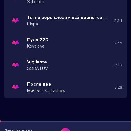
Subbota
Ты не верь слезам всё вернётся (speed up)
2:34
Шура
Пуля 220
2:56
Kovaleva
Vigilante
2:49
SODA LUV
После неё
2:28
Мичелз, Kartashow
Плеер загружен