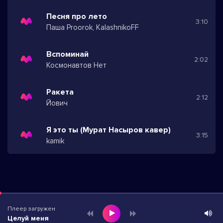
Песня про лето
3:10
Паша Proorok, KalashnikoFF
Вспоминай
2:02
Космонавтов Нет
Ракета
2:12
Йович
Я это ты (Мурат Насыров кавер)
3:15
kamik
Плеер загружен
Целуй меня