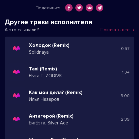
Поделиться
Другие треки исполнителя
А это слышали?
Показать все
Холодок (Remix)
0:57
Solidnaya
Taxi (Remix)
1:34
Elvira T, ZODIVK
Как мои дела? (Remix)
3:00
Илья Назаров
Антигерой (Remix)
2:39
БигБэта, Silver Ace