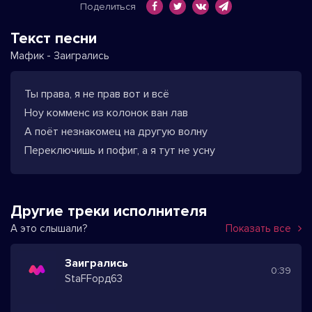
Поделиться
Текст песни
Мафик - Заигрались
Ты права, я не прав вот и всё
Ноу комменс из колонок ван лав
А поёт незнакомец на другую волну
Переключишь и пофиг, а я тут не усну
Другие треки исполнителя
А это слышали?
Показать все
Заигрались
0:39
StaFFорд63