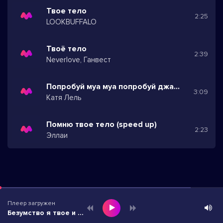
Твое тело
2:25
LOOKBUFFALO
Твоё тело
2:39
Neverlove, Ганвест
Попробуй муа муа попробуй джага джага
3:09
Катя Лель
Помню твое тело (speed up)
2:23
Эллаи
Плеер загружен
Безумство я твое и страх